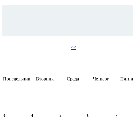
<<
Понедельник
Вторник
Среда
Четверг
Пятни
3
4
5
6
7