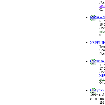
Пос
Ма
01 
Мама – г
5
Т
18
Пос
mis
01 
УSPЕШН
Тем
Соо
Пос
Правила
1
Т
17
Пос
УSP
@А
04 
Покупки 
Тему в Э
согласов
116