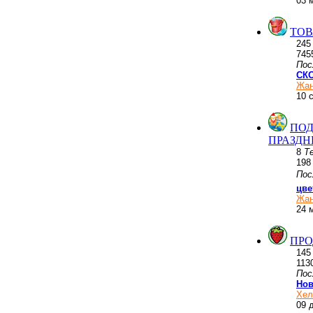
03 
ТОВ
24
745
Пос
СКО
Жан
10 
ПОД
ПРАЗД
8
Т
19
Пос
цве
Жан
24 
ПРО
14
113
Пос
Нов
Хел
09 