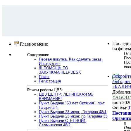
Последн
Главное меню
на форум
Отв
Содержание
Про
Первая покупка. Как сделать заказ.
Пос
Инструкция.
соо
!!! ПОМОЩЬ ПО
ЗАКУПКАМ/HELPDESK
Откройте
Поиск
Регистрация
выгодных
«КАЛИН
Режим работы ЦВЗ:
Добавле
ЦВЗ ЦЕНТР: ЛЕНИНСКАЯ 50.
YAGOD
ВНИМАНИЕ!
июн 2026
Пункт Выдачи "60 лет Октября", пр-т
Гагарина 4
Форум:
П
Пункт Выдачи 23 мкрн., Гагарина 48/1
Поставщ
Пункт Выдачи 23 мкрн: пр.Гагарина 33
Организ
Пункт Выдачи СТЕПНОЙ1,
0
Салмышская 48/2
От