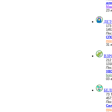
для
Ма
23 
ДЕТ
17
145
Пос
СПО
mis
31 
ВЗР
21
131
Пос
УДО
bor
03 
БЕЛ
73
457
Пос
Сил
mis