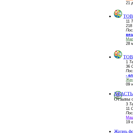
21 
ТОВ
11
21
Пос
вяз
Мар
28 
ТОВ
1
Т
36
Пос
- е
Жен
09 
ХВАСТЫ
Отзывы о
3
Т
11
Пос
Ма
19 
Жизнь ф