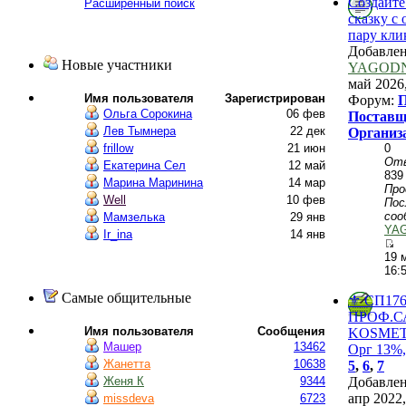
Создайте
Расширенный поиск
сказку с 
пару кли
Добавле
Новые участники
YAGOD
май 2026,
Имя пользователя
Зарегистрирован
Форум:
П
Ольга Сорокина
06 фев
Поставщ
Лев Тымнера
22 дек
Организ
0
frillow
21 июн
От
Екатерина Сел
12 май
839
Марина Маринина
14 мар
Пр
Well
10 фев
Пос
соо
Мамзелька
29 янв
YA
Ir_ina
14 янв
19 
16:
Самые общительные
⚜️ СП176
ПРОФ.
Имя пользователя
Сообщения
KОSMЕТ
Машер
13462
Орг 13%,
Жанетта
10638
5
,
6
,
7
Добавле
Женя К
9344
апр 2022,
missdeva
6723