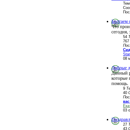
Тем
Соо
Пос
Болтаем 
Что прои
сегодня, 
54
76
Пос
Сид
Stan
08 
Добрые д
Данный р
которые 
помощь.
9
Т
40
Пос
вас
Ека
03 
Поздравл
27
43