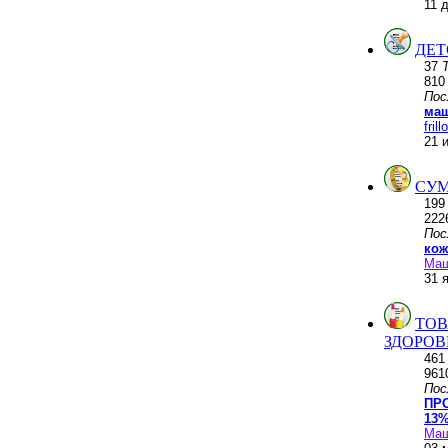
11 
ДЕТ
37
81
Пос
маш
frill
21 
СУМ
19
222
Пос
кож
Ма
31 
ТОВ
ЗДОРОВ
46
961
Пос
ПР
13%
Ма