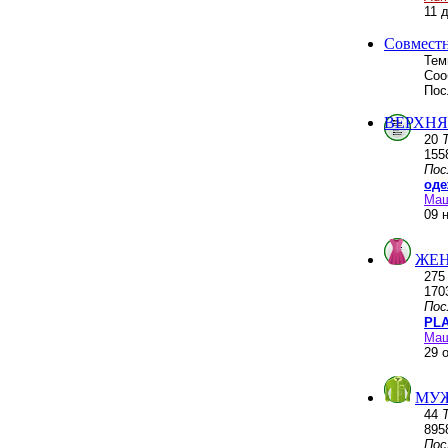
11 
Совмест
Тем
Соо
Пос
ВЕРХНЯ
20
155
Пос
оде
Ма
09 
ЖЕН
27
170
Пос
PLA
Ма
29 
МУ
44
895
Пос