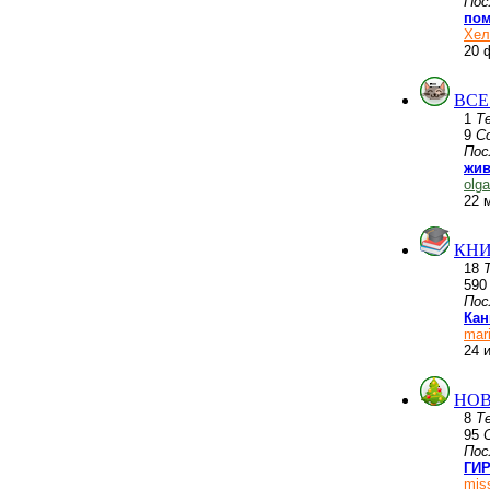
Пос
пом
Хел
20 
ВСЕ
1
Т
9
С
Пос
жив
olg
22 
КНИ
18
59
Пос
Кан
mar
24 
НОВ
8
Т
95
Пос
ГИР
mis