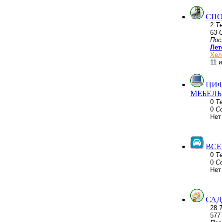
СПО
2
Т
63
Пос
Лет
Хел
11 
ЦИФ
МЕБЕЛЬ
0
Т
0
С
Нет
ВСЕ
0
Т
0
С
Нет
САД
28
57