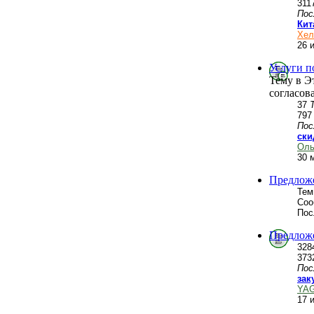
311
Пос
Кит
Хел
26 
Услуги п
Тему в Э
согласов
37
79
Пос
ски
Оль
30 
Предложе
Тем
Соо
Пос
Предложе
328
373
Пос
зак
YA
17 