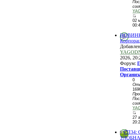
Пос
соо
YA
02 
00:
НОВИНКИ
Корпорац
Добавле
YAGOD
2026, 20:
Форум:
П
Поставщ
Организ
0
От
169
Пр
Пос
соо
YA
27 
20:
СП34: O
УДОБНАЯ