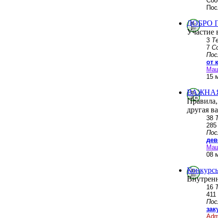
Соо
Пос
ДОБРО 
Участие 
3
Т
7
С
Пос
от 
Ма
15 
ВАЖНА
Правила,
другая в
38
28
Пос
дев
Ма
08 
Конкурсы
Внутренн
16
411
Пос
зак
Adm