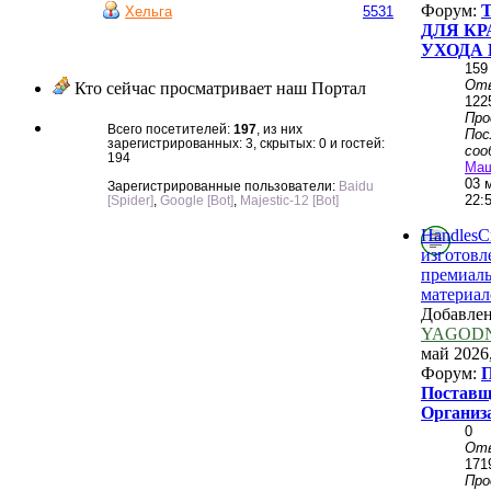
Форум:
Хельга
5531
ДЛЯ КР
УХОДА 
159
От
Кто сейчас просматривает наш Портал
122
Пр
Всего посетителей:
197
, из них
Пос
зарегистрированных: 3, скрытых: 0 и гостей:
соо
194
Ма
03 
Зарегистрированные пользователи:
Baidu
22:
[Spider]
,
Google [Bot]
,
Majestic-12 [Bot]
HandlesCr
изготовл
премиал
материал
Добавле
YAGOD
май 2026,
Форум:
П
Поставщ
Организ
0
От
171
Пр