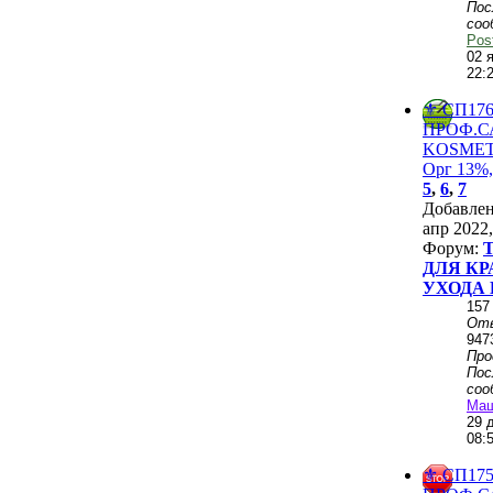
Пос
соо
Pos
02 
22:
⚜️ СП176
ПРОФ.
KОSMЕТ
Орг 13%,
5
,
6
,
7
Добавле
апр 2022,
Форум:
ДЛЯ КР
УХОДА 
157
От
947
Пр
Пос
соо
Ма
29 
08:
⚜️ СП175