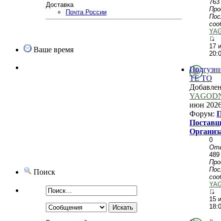
763
Доставка
Пр
Почта России
Пос
соо
YA
17 
Ваше время
20:
Подгузни
TE TO
Добавле
YAGOD
июн 2026
Форум:
П
Поставщ
Организ
0
От
489
Пр
Пос
Поиск
соо
YA
15 
18: