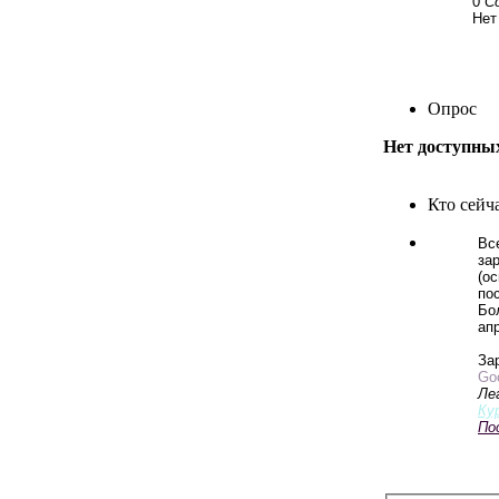
0
С
Нет
Опрос
Нет доступны
Кто сейч
Вс
зар
(о
по
Бо
апр
За
Goo
Ле
Ку
По