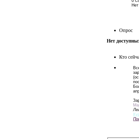
0
С
Нет
Опрос
Нет доступны
Кто сейч
Вс
зар
(о
по
Бо
апр
За
Maj
Ле
Ку
По