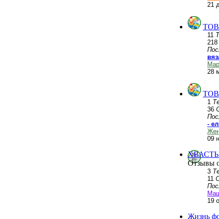
21 
ТОВ
11
21
Пос
вяз
Мар
28 
ТОВ
1
Т
36
Пос
- е
Жен
09 
ХВАСТЫ
Отзывы о
3
Т
11
Пос
Ма
19 
Жизнь ф