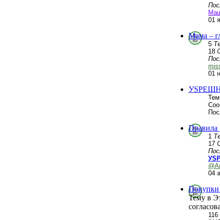
Пос
Ма
01 
Мама – г
5
Т
18
Пос
mis
01 
УSPЕШН
Тем
Соо
Пос
Правила
1
Т
17
Пос
УSP
@А
04 
Покупки 
Тему в Э
согласов
116