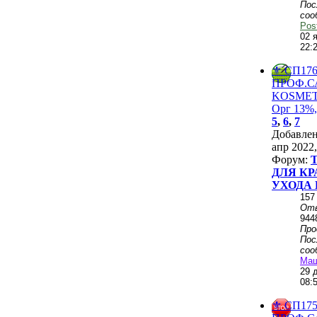
Пос
соо
Pos
02 
22:
⚜️ СП176
ПРОФ.
KОSMЕТ
Орг 13%,
5
,
6
,
7
Добавле
апр 2022,
Форум:
ДЛЯ КР
УХОДА 
157
От
944
Пр
Пос
соо
Ма
29 
08:
⚜️ СП175