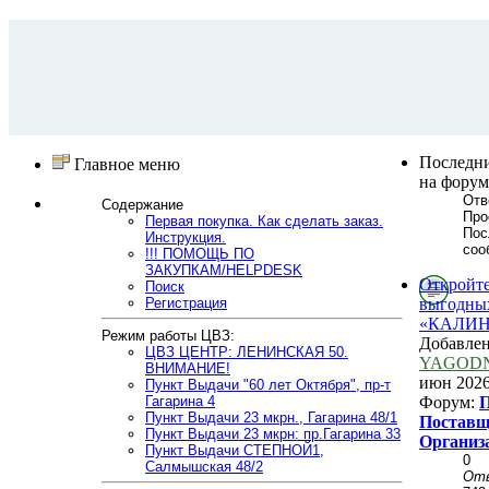
Последн
Главное меню
на форум
Отв
Содержание
Про
Первая покупка. Как сделать заказ.
Пос
Инструкция.
соо
!!! ПОМОЩЬ ПО
ЗАКУПКАМ/HELPDESK
Откройте
Поиск
Регистрация
выгодных
«КАЛИН
Режим работы ЦВЗ:
Добавле
ЦВЗ ЦЕНТР: ЛЕНИНСКАЯ 50.
YAGOD
ВНИМАНИЕ!
июн 2026
Пункт Выдачи "60 лет Октября", пр-т
Гагарина 4
Форум:
П
Пункт Выдачи 23 мкрн., Гагарина 48/1
Поставщ
Пункт Выдачи 23 мкрн: пр.Гагарина 33
Организ
Пункт Выдачи СТЕПНОЙ1,
0
Салмышская 48/2
От