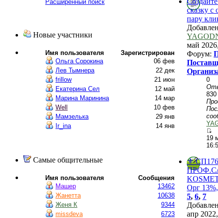
Создайте
Расширенный поиск
сказку с 
пару кли
Добавле
Новые участники
YAGOD
май 2026,
Имя пользователя
Зарегистрирован
Форум:
П
Ольга Сорокина
06 фев
Поставщ
Лев Тымнера
22 дек
Организ
0
frillow
21 июн
От
Екатерина Сел
12 май
830
Марина Маринина
14 мар
Пр
Well
10 фев
Пос
соо
Мамзелька
29 янв
YA
Ir_ina
14 янв
19 
16:
Самые общительные
⚜️ СП176
ПРОФ.
Имя пользователя
Сообщения
KОSMЕТ
Машер
13462
Орг 13%,
Жанетта
10638
5
,
6
,
7
Добавле
Женя К
9344
апр 2022,
missdeva
6723