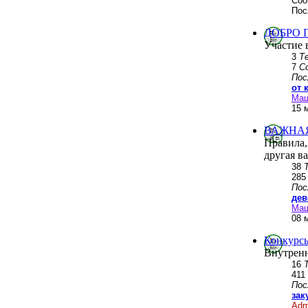
Соо
Пос
ДОБРО 
Участие 
3
Т
7
С
Пос
от 
Ма
15 
ВАЖНА
Правила,
другая в
38
28
Пос
дев
Ма
08 
Конкурсы
Внутренн
16
411
Пос
зак
Adm