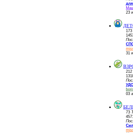
для
Ма
23 
ДЕТ
17
145
Пос
СПО
mis
31 
ВЗР
21
131
Пос
УДО
bor
03 
БЕЛ
73
457
Пос
Сил
mis