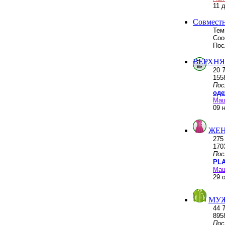
11 
Совмест
Тем
Соо
Пос
ВЕРХНЯ
20
155
Пос
оде
Ма
09 
ЖЕН
27
170
Пос
PLA
Ма
29 
МУ
44
895
Пос