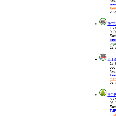
Пос
пом
Хел
20 
ВСЕ
1
Т
9
С
Пос
жив
olg
22 
КНИ
18
59
Пос
Кан
mar
24 
НОВ
8
Т
95
Пос
ГИР
mis