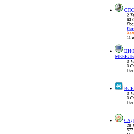
СПО
2
Т
63
Пос
Лет
Хел
11 
ЦИФ
МЕБЕЛЬ
0
Т
0
С
Нет
ВСЕ
0
Т
0
С
Нет
САД
28
57