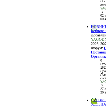
Пос
соо
YA
02 
00:
НОВИНКИ
Корпорац
Добавле
YAGOD
2026, 20:
Форум:
П
Поставщ
Организ
0
От
168
Пр
Пос
соо
YA
27 
20:
СП34: O
УДОБНАЯ