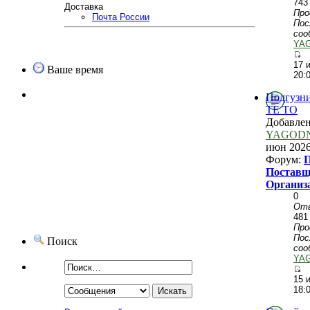
743
Доставка
Пр
Почта России
Пос
соо
YA
17 
Ваше время
20:
Подгузни
TE TO
Добавле
YAGOD
июн 2026
Форум:
П
Поставщ
Организ
0
От
481
Пр
Пос
Поиск
соо
YA
15 
18: