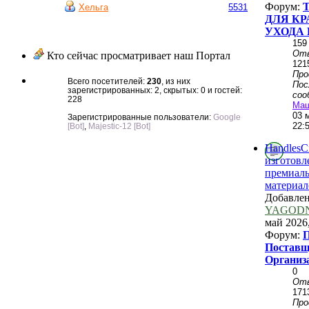
Форум:
Хельга
5531
ДЛЯ КР
УХОДА 
159
От
Кто сейчас просматривает наш Портал
121
Пр
Всего посетителей:
230
, из них
Пос
зарегистрированных: 2, скрытых: 0 и гостей:
соо
228
Ма
03 
Зарегистрированные пользователи:
Google
22:
[Bot]
,
Majestic-12 [Bot]
HandlesCr
изготовл
премиал
материал
Добавле
YAGOD
май 2026,
Форум:
П
Поставщ
Организ
0
От
171
Пр