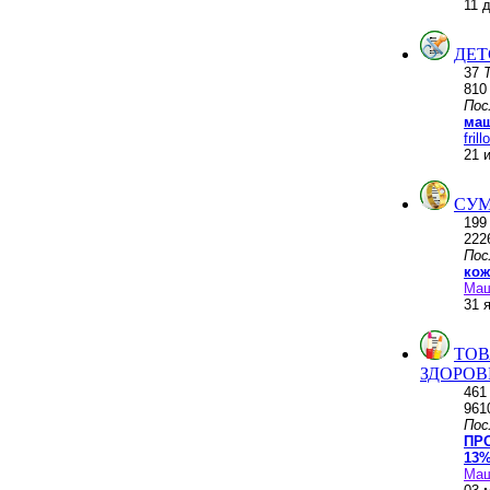
11 
ДЕТ
37
81
Пос
маш
frill
21 
СУМ
19
222
Пос
кож
Ма
31 
ТОВ
ЗДОРОВ
46
961
Пос
ПР
13%
Ма