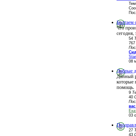
Тем
Соо
Пос
Болтаем 
Что прои
сегодня, 
54
76
Пос
Сид
Stan
08 
Добрые д
Данный р
которые 
помощь.
9
Т
40
Пос
вас
Ека
03 
Поздравл
27
43