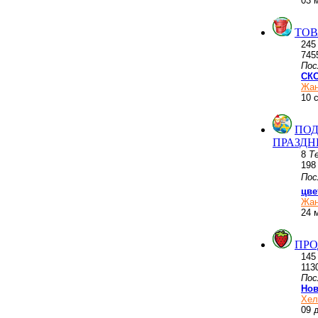
03 
ТОВ
24
745
Пос
СКО
Жан
10 
ПОД
ПРАЗД
8
Т
19
Пос
цве
Жан
24 
ПРО
14
113
Пос
Нов
Хел
09 