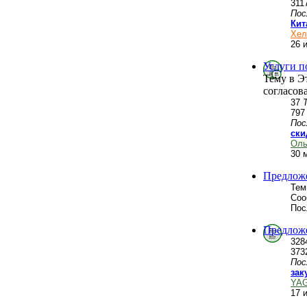
311
Пос
Кит
Хел
26 
Услуги п
Тему в Э
согласов
37
79
Пос
ски
Оль
30 
Предложе
Тем
Соо
Пос
Предложе
328
373
Пос
зак
YA
17 