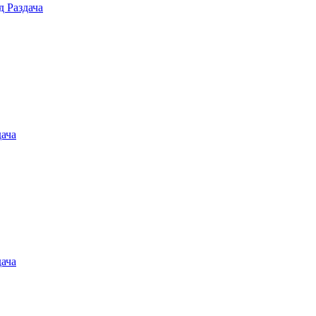
 Раздача
ача
ача